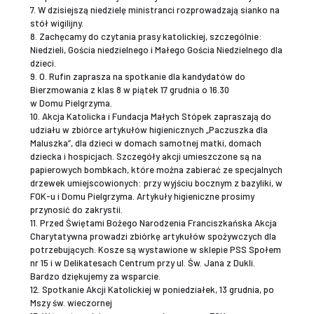
7. W dzisiejszą niedzielę ministranci rozprowadzają sianko na
stół wigilijny.
8. Zachęcamy do czytania prasy katolickiej, szczególnie:
Niedzieli, Gościa niedzielnego i Małego Gościa Niedzielnego dla
dzieci.
9. O. Rufin zaprasza na spotkanie dla kandydatów do
Bierzmowania z klas 8 w piątek 17 grudnia o 16.30
w Domu Pielgrzyma.
10. Akcja Katolicka i Fundacja Małych Stópek zapraszają do
udziału w zbiórce artykułów higienicznych „Paczuszka dla
Maluszka”, dla dzieci w domach samotnej matki, domach
dziecka i hospicjach. Szczegóły akcji umieszczone są na
papierowych bombkach, które można zabierać ze specjalnych
drzewek umiejscowionych: przy wyjściu bocznym z bazyliki, w
FOK-u i Domu Pielgrzyma. Artykuły higieniczne prosimy
przynosić do zakrystii.
11. Przed Świętami Bożego Narodzenia Franciszkańska Akcja
Charytatywna prowadzi zbiórkę artykułów spożywczych dla
potrzebujących. Kosze są wystawione w sklepie PSS Społem
nr 15 i w Delikatesach Centrum przy ul. Św. Jana z Dukli.
Bardzo dziękujemy za wsparcie.
12. Spotkanie Akcji Katolickiej w poniedziałek, 13 grudnia, po
Mszy św. wieczornej