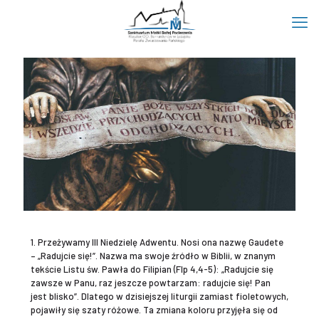
1. Przeżywamy III Niedzielę Adwentu. Nosi ona nazwę Gaudete
– „Radujcie się!”. Nazwa ma swoje źródło w Biblii, w znanym
tekście Listu św. Pawła do Filipian (Flp 4,4-5): „Radujcie się
zawsze w Panu, raz jeszcze powtarzam: radujcie się! Pan
jest blisko”. Dlatego w dzisiejszej liturgii zamiast fioletowych,
pojawiły się szaty różowe. Ta zmiana koloru przyjęła się od