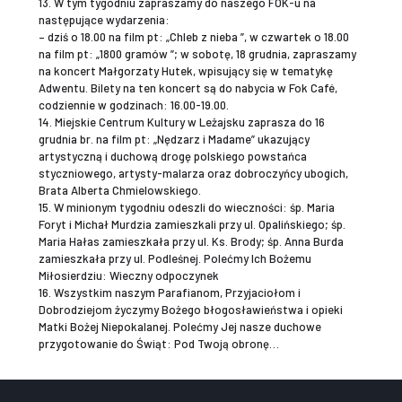
13. W tym tygodniu zapraszamy do naszego FOK-u na
następujące wydarzenia:
– dziś o 18.00 na film pt: „Chleb z nieba ”, w czwartek o 18.00
na film pt: „1800 gramów ”; w sobotę, 18 grudnia, zapraszamy
na koncert Małgorzaty Hutek, wpisujący się w tematykę
Adwentu. Bilety na ten koncert są do nabycia w Fok Café,
codziennie w godzinach: 16.00-19.00.
14. Miejskie Centrum Kultury w Leżajsku zaprasza do 16
grudnia br. na film pt: „Nędzarz i Madame” ukazujący
artystyczną i duchową drogę polskiego powstańca
styczniowego, artysty-malarza oraz dobroczyńcy ubogich,
Brata Alberta Chmielowskiego.
15. W minionym tygodniu odeszli do wieczności: śp. Maria
Foryt i Michał Murdzia zamieszkali przy ul. Opalińskiego; śp.
Maria Hałas zamieszkała przy ul. Ks. Brody; śp. Anna Burda
zamieszkała przy ul. Podleśnej. Polećmy Ich Bożemu
Miłosierdziu: Wieczny odpoczynek
16. Wszystkim naszym Parafianom, Przyjaciołom i
Dobrodziejom życzymy Bożego błogosławieństwa i opieki
Matki Bożej Niepokalanej. Polećmy Jej nasze duchowe
przygotowanie do Świąt: Pod Twoją obronę…