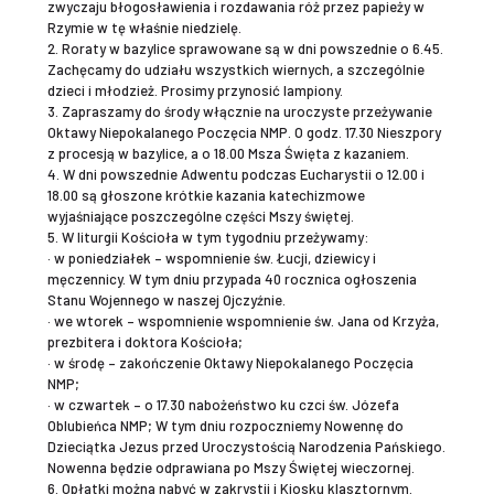
zwyczaju błogosławienia i rozdawania róż przez papieży w
Rzymie w tę właśnie niedzielę.
2. Roraty w bazylice sprawowane są w dni powszednie o 6.45.
Zachęcamy do udziału wszystkich wiernych, a szczególnie
dzieci i młodzież. Prosimy przynosić lampiony.
3. Zapraszamy do środy włącznie na uroczyste przeżywanie
Oktawy Niepokalanego Poczęcia NMP. O godz. 17.30 Nieszpory
z procesją w bazylice, a o 18.00 Msza Święta z kazaniem.
4. W dni powszednie Adwentu podczas Eucharystii o 12.00 i
18.00 są głoszone krótkie kazania katechizmowe
wyjaśniające poszczególne części Mszy świętej.
5. W liturgii Kościoła w tym tygodniu przeżywamy:
· w poniedziałek – wspomnienie św. Łucji, dziewicy i
męczennicy. W tym dniu przypada 40 rocznica ogłoszenia
Stanu Wojennego w naszej Ojczyźnie.
· we wtorek – wspomnienie wspomnienie św. Jana od Krzyża,
prezbitera i doktora Kościoła;
· w środę – zakończenie Oktawy Niepokalanego Poczęcia
NMP;
· w czwartek – o 17.30 nabożeństwo ku czci św. Józefa
Oblubieńca NMP; W tym dniu rozpoczniemy Nowennę do
Dzieciątka Jezus przed Uroczystością Narodzenia Pańskiego.
Nowenna będzie odprawiana po Mszy Świętej wieczornej.
6. Opłatki można nabyć w zakrystii i Kiosku klasztornym.