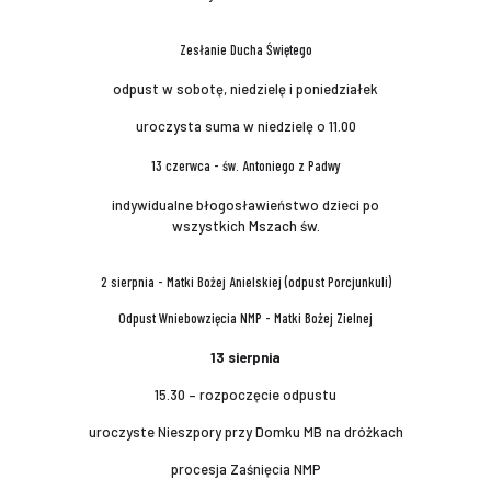
Zesłanie Ducha Świętego
odpust w sobotę, niedzielę i poniedziałek
uroczysta suma w niedzielę o 11.00
13 czerwca - św. Antoniego z Padwy
indywidualne błogosławieństwo dzieci po
wszystkich Mszach św.
2 sierpnia - Matki Bożej Anielskiej (odpust Porcjunkuli)
Odpust Wniebowzięcia NMP - Matki Bożej Zielnej
13 sierpnia
15.30 – rozpoczęcie odpustu
uroczyste Nieszpory przy Domku MB na dróżkach
procesja Zaśnięcia NMP