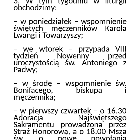
3. W tym tygodniu w liturgii
obchodzimy:
– w poniedziałek – wspomnienie
świętych męczenników Karola
Lwangi i Towarzyszy;
– we wtorek – przypada VIII
tydzień Nowenny przed
uroczystością św. Antoniego z
Padwy;
– w środę – wspomnienie św.
Bonifacego, biskupa i
męczennika;
– w pierwszy czwartek – o 16.30
Adoracja Najświętszego
Sakramentu prowadzona przez
Straż Honorową, a o 18.00 Msza
św. o nowe powołania