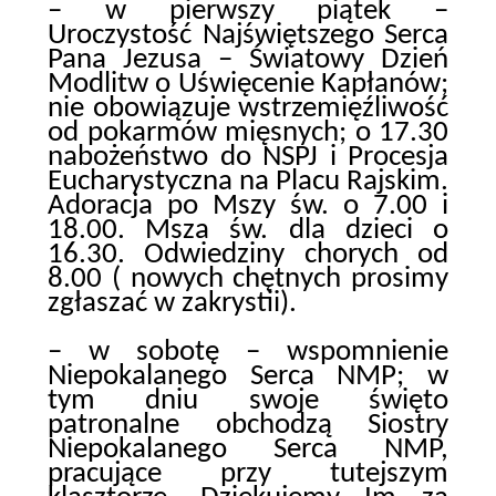
– w pierwszy piątek –
Uroczystość Najświętszego Serca
Pana Jezusa – Światowy Dzień
Modlitw o Uświęcenie Kapłanów;
nie obowiązuje wstrzemięźliwość
od pokarmów mięsnych; o 17.30
nabożeństwo do NSPJ i Procesja
Eucharystyczna na Placu Rajskim.
Adoracja po Mszy św. o 7.00 i
18.00. Msza św. dla dzieci o
16.30. Odwiedziny chorych od
8.00 ( nowych chętnych prosimy
zgłaszać w zakrystii).
– w sobotę – wspomnienie
Niepokalanego Serca NMP; w
tym dniu swoje święto
patronalne obchodzą Siostry
Niepokalanego Serca NMP,
pracujące przy tutejszym