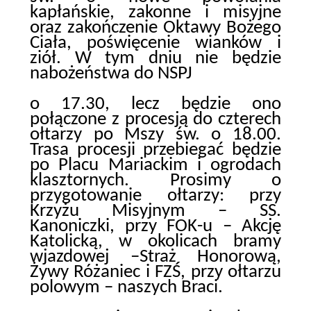
kapłańskie, zakonne i misyjne
oraz zakończenie Oktawy Bożego
Ciała, poświęcenie wianków i
ziół. W tym dniu nie będzie
nabożeństwa do NSPJ
o 17.30, lecz będzie ono
połączone z procesją do czterech
ołtarzy po Mszy św. o 18.00.
Trasa procesji przebiegać będzie
po Placu Mariackim i ogrodach
klasztornych. Prosimy o
przygotowanie ołtarzy: przy
Krzyżu Misyjnym – SS.
Kanoniczki, przy FOK-u – Akcję
Katolicką, w okolicach bramy
wjazdowej –Straż Honorową,
Żywy Różaniec i FZŚ, przy ołtarzu
polowym – naszych Braci.