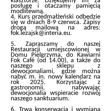
klasztorze. Dziękujemy Im za
posługę i otaczamy pamięcią
modlitewną.
4. Kurs przedmałżeński odbędzie
się w dniach 8-9 czerwca. Zapisy
drogą mailową na adres:
fok.lezajsk@interia.eu.
5. Zapraszamy do naszej
Restauracji umiejscowionej w
Domu Pielgrzyma, do Kawiarni
Fok Café (od 14.00), a także do
naszego sklepu z
dewocjonaliami, gdzie można
nabyć m. in. nowy kalendarz na
rok 2025. Korzystając z
gastronomii, nabywając
dewocjonalia wspieracie rozwój
naszego sanktuarium.
6. Trwa konserwacja i wymiana