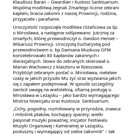
Klaudiusz Baran – Gwardian i Kustosz Sanktuarium. 
Wspólną modlitwą żegnali Zmarłego licznie zebrani 
kapłani, bracia zakonni z naszej Prowincji, rodzina, 
przyjaciele i parafianie.
Uroczystość rozpoczęła modlitwa różańcowa za śp. 
o Mirosława, a następnie odśpiewano  Jutrznię za 
zmarłych, której przewodniczył o. Gwidon Hensel – 
Wikariusz Prowincji. Uroczystą Eucharystię pod 
przewodnictwem o. bp Damiana Muskusa OFM 
koncelebrowało 80 kapłanów zakonnych i 
diecezjalnych. Słowo do zebranych skierował o. 
Marian Wachowicz z klasztoru w Rzeszowie. 
Przybliżył zebranym postać o. Mirosława, niełatwe 
czasy w jakich przyszło Mu żyć oraz wyzwania jakich 
się z zapałem podejmował. W sposób szczególny 
zwrócił uwagę na wieloletnią, ofiarną posługę o. 
Mirosława w Leżajsku – jako bardzo wymagającego 
Mistrza Nowicjatu oraz Kustosza  Sanktuarium.
„Cichy, pogodny, rozmiłowany w przyrodzie, znawca 
i miłośnik ptaków, kochający spacery; wielki 
pasjonat muzyki poważnej; inicjator Festiwalu 
Muzyki Organowej i Kameralnej w Leżajsku, 
posłuszny i wymagający od siebie zakonnik” – tak 