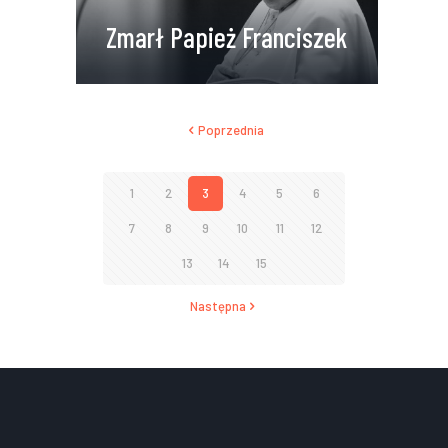
Zmarł Papież Franciszek
Poprzednia
1
2
3
4
5
6
7
8
9
10
11
12
13
14
15
Następna